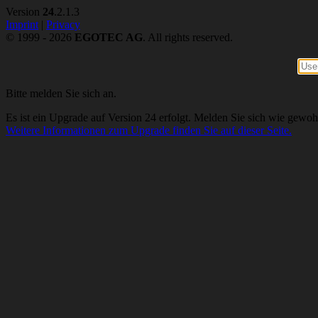
Version
24
.2.1.3
Imprint
|
Privacy
© 1999 - 2026
EGOTEC AG
. All rights reserved.
Bitte melden Sie sich an.
Es ist ein Upgrade auf Version 24 erfolgt. Melden Sie sich wie gewoh
Weitere Informationen zum Upgrade finden Sie auf dieser Seite.